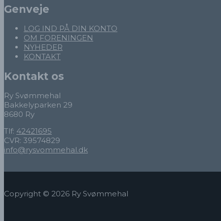
Genveje
LOG IND PÅ DIN KONTO
OM FORENINGEN
NYHEDER
KONTAKT
Kontakt os
Ry Svømmehal
Bakkelyparken 29
8680 Ry
Tlf:
42421695
CVR: 39574829
info@rysvommehal.dk
Copyright © 2026 Ry Svømmehal