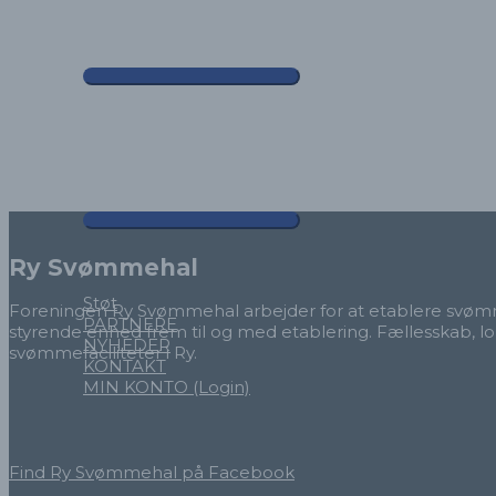
Gå
FORSIDE
til
OM FORENINGEN
indholdet
PRESSE
PROJEKTET
Ry Svømmehal
Støt
Foreningen Ry Svømmehal arbejder for at etablere svømme
PARTNERE
styrende enhed frem til og med etablering. Fællesskab, lo
NYHEDER
svømmefaciliteter i Ry.
KONTAKT
MIN KONTO (Login)
Find Ry Svømmehal på Facebook